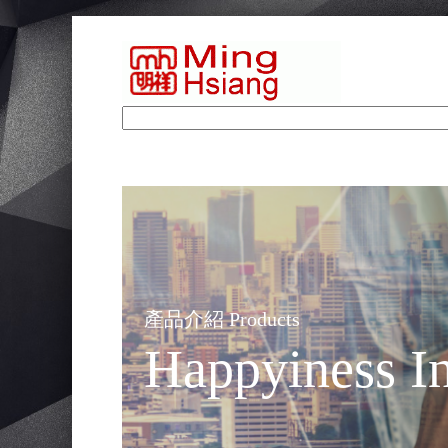
產品介紹 Products
Happyiness In