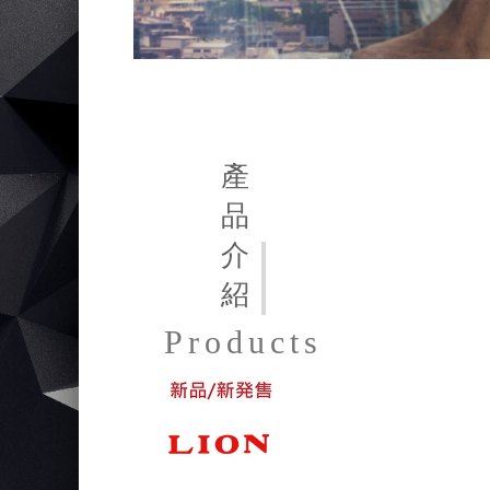
產
品
介
紹
Products