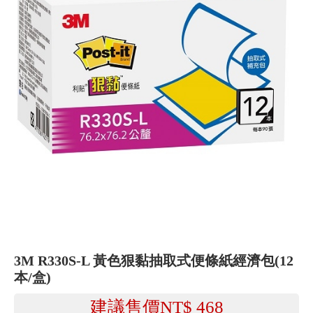
3M R330S-L 黃色狠黏抽取式便條紙經濟包(12
本/盒)
建議售價NT$
468