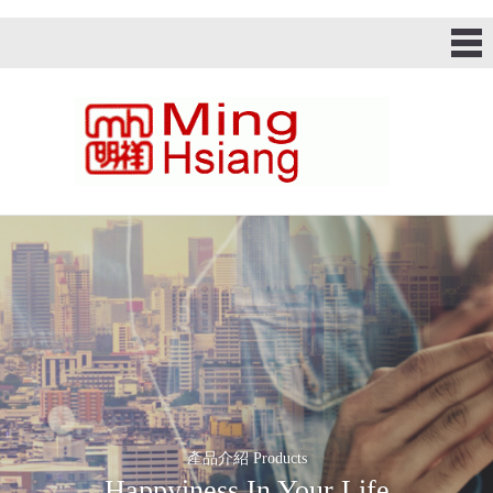
產品介紹 Products
Happyiness In Your Life