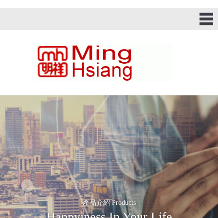
產品介紹 Products
Happyiness In Your Life