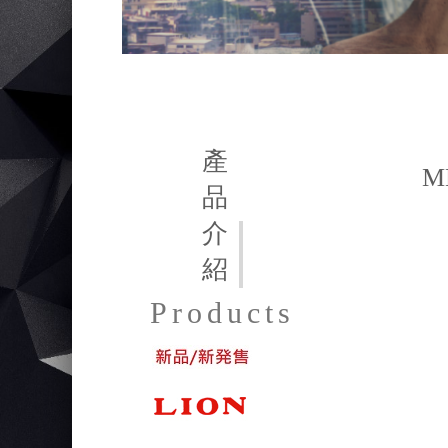
產
M
品
介
紹
Products