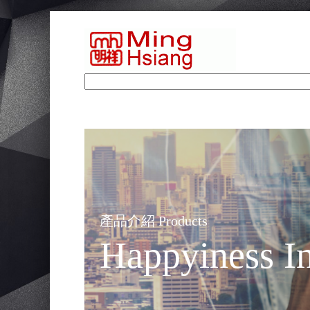
產品介紹 Products
Happyiness In