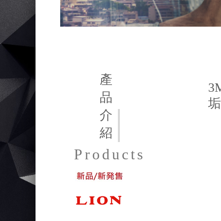
產
3
品
垢
介
紹
Products