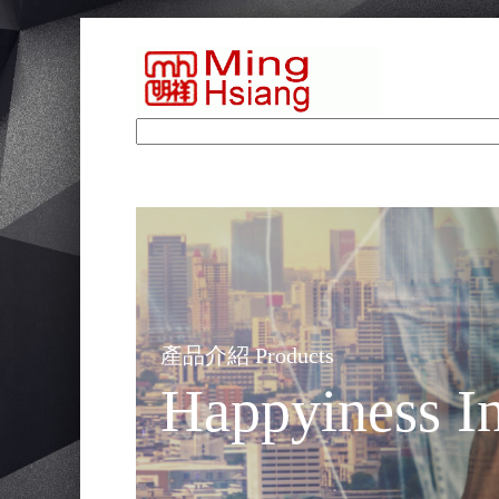
產品介紹 Products
Happyiness In