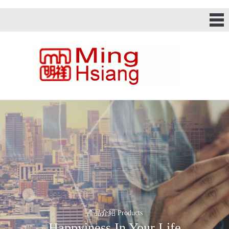
產品介紹 Products
Happyiness In Your Life