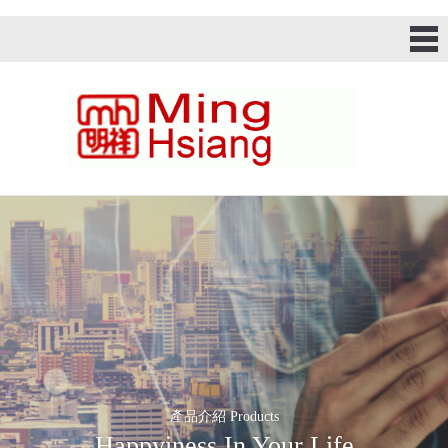
產品介紹 Products
Happyiness In Your Life