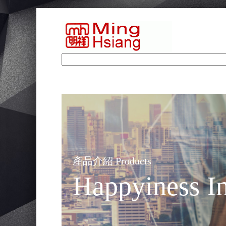
產品介紹 Products
Happyiness In