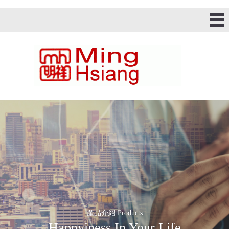
產品介紹 Products
Happyiness In Your Life