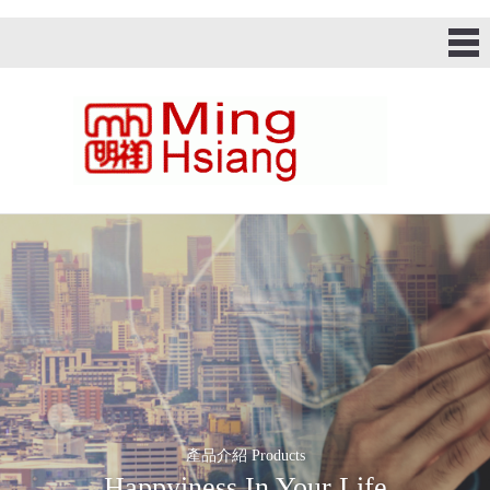
產品介紹 Products
Happyiness In Your Life