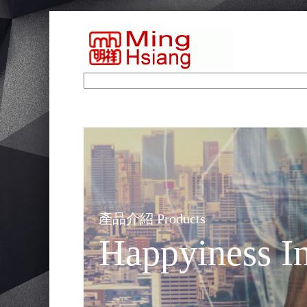
產品介紹 Products
Happyiness In