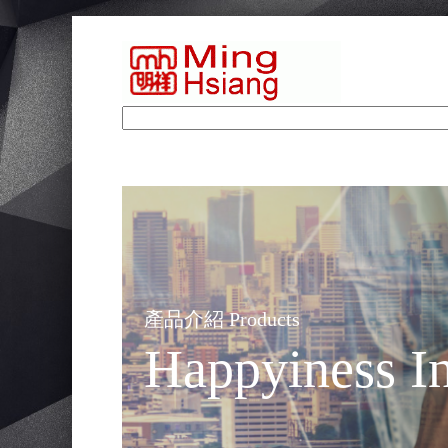
產品介紹 Products
Happyiness In